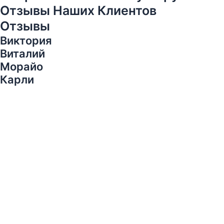
О
т
з
ы
в
ы
Н
а
ш
и
х
К
л
и
е
н
т
о
в
О
т
з
ы
в
ы
Виктория
Play Video
Виталий
Play Video
Морайо
Play Video
Карли
Play Video